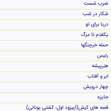
ضرب شست
شکار در شب
دریا برای تو
یکقدم تا مرگ
حمله خرچنگها
رئیس
هنرپیشه
ابر و آفتاب
چهار درویش
جایزه
قصه های کیش(اپیزود اول، کشتی یونانی)