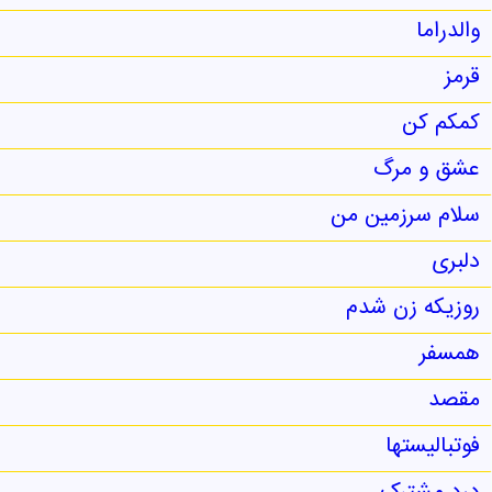
والدراما
قرمز
کمکم کن
عشق و مرگ
سلام سرزمین من
دلبری
روزیکه زن شدم
همسفر
مقصد
فوتبالیستها