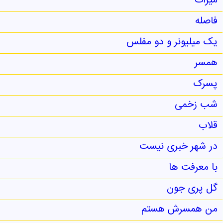
میراث
فاصله
یک میلیونر و دو مفلس
همسر
پسرک
شب زخمی
قلاب
در شهر خبری نیست
با معرفت ها
گل پری جون
من همسرش هستم