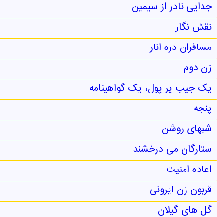
جدایی نادر از سیمین
نقش نگار
مسافران دره انار
زن دوم
یک جیب پر پول، یک گواهینامه
پنجه
شبهای روشن
ستارگان می درخشند
اعاده امنیت
قربون زن ایرونی
گل های گیلان