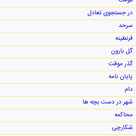
موقت
در جستجوی تعادل
سرحد
قرنطینه
گل بارون
گذر موقت
پایان نامه
دام
شهر در دست بچه ها
محاکمه
شکارچی