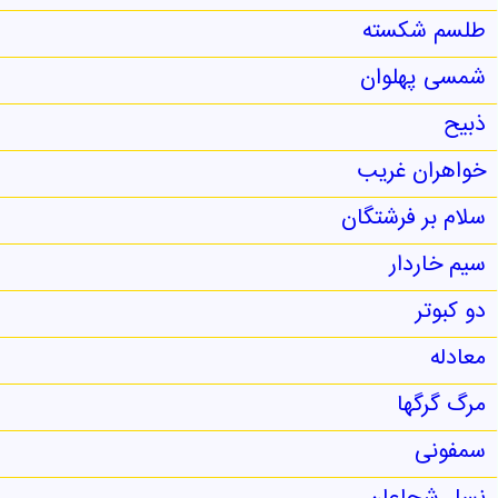
طلسم شکسته
شمسی پهلوان
ذبیح
خواهران غریب
سلام بر فرشتگان
سیم خاردار
دو کبوتر
معادله
مرگ گرگها
سمفونی