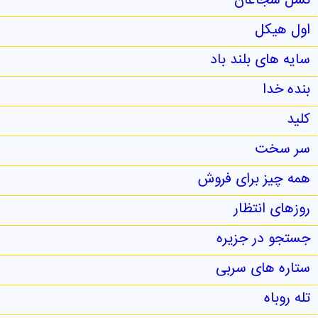
نسل شجاعان
اول هیکل
سایه های بلند باد
بنده خدا
کلید
سر سخت
همه چیز برای فروش
روزهای انتظار
جستجو در جزیره
ستاره های سربی
تله روباه