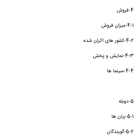
4-فروش
4-1-میزان فروش
4-2-کشور های اکران شده
4-3-نمایش و پخش
4-4-سینما ها
5-دوبله
5-1-زبان ها
5-2-گویندگان