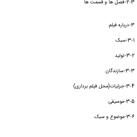
2-3-فصل ها و قسمت ها
3-درباره فیلم
3-1-سبک
3-2-تولید
3-3-سازندگان
3-4-جزئیات(محل فیلم برداری)
3-5-موسیقی
3-6-موضوع و سبک