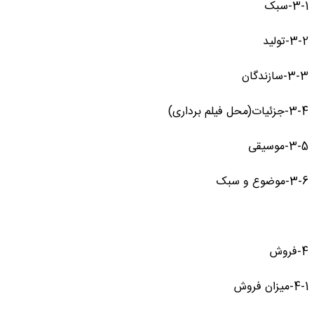
3-1-سبک
3-2-تولید
3-3-سازندگان
3-4-جزئیات(محل فیلم برداری)
3-5-موسیقی
3-6-موضوع و سبک
4-فروش
4-1-میزان فروش