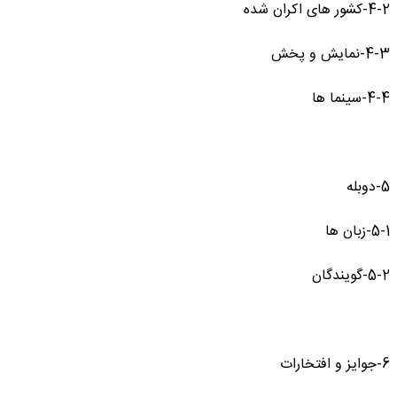
4-2-کشور های اکران شده
4-3-نمایش و پخش
4-4-سینما ها
5-دوبله
5-1-زبان ها
5-2-گویندگان
6-جوایز و افتخارات