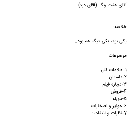
آقای هفت رنگ (آقای دزد)
خلاصه:
یکی بود، یکی دیگه هم بود..
موضوعات:
1-اطلاعات کلی
2-داستان
3-درباره فیلم
4-فروش
5-دوبله
6-جوایز و افتخارات
7-نظرات و انتقادات