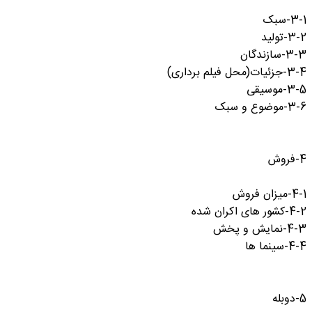
3-1-سبک
3-2-تولید
3-3-سازندگان
3-4-جزئیات(محل فیلم برداری)
3-5-موسیقی
3-6-موضوع و سبک
4-فروش
4-1-میزان فروش
4-2-کشور های اکران شده
4-3-نمایش و پخش
4-4-سینما ها
5-دوبله