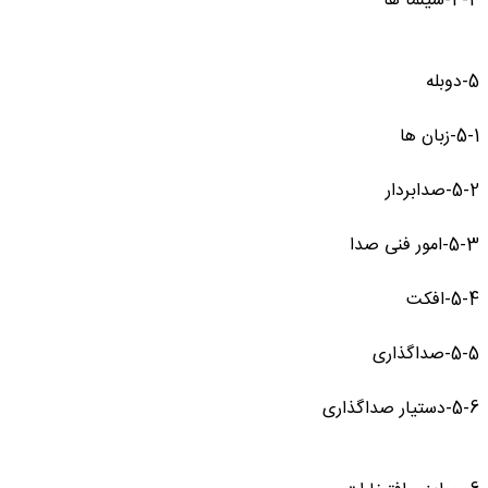
4-4-سینما ها
5-دوبله
5-1-زبان ها
5-2-صدابردار
5-3-امور فنی صدا
5-4-افکت
5-5-صداگذاری
5-6-دستیار صداگذاری