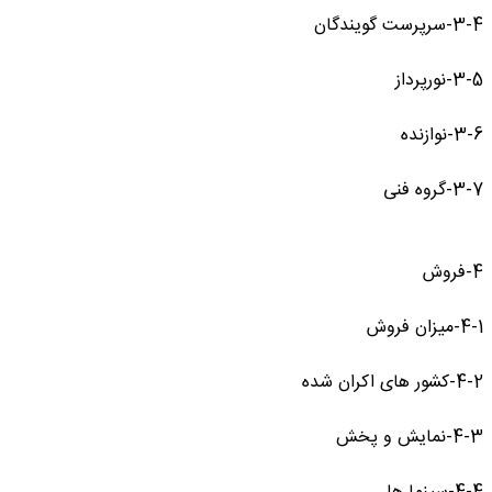
3-4-سرپرست گویندگان
3-5-نورپرداز
3-6-نوازنده
3-7-گروه فنی
4-فروش
4-1-میزان فروش
4-2-کشور های اکران شده
4-3-نمایش و پخش