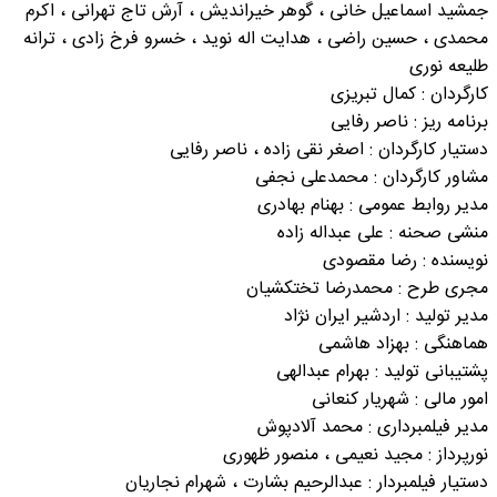
جمشید اسماعیل خانی ، گوهر خیراندیش ، آرش تاج تهرانی ، اکرم
محمدی ، حسین راضی ، هدایت اله نوید ، خسرو فرخ زادی ، ترانه
طلیعه نوری
کارگردان : کمال تبریزی
برنامه ریز : ناصر رفایی
دستیار کارگردان : اصغر نقی زاده ، ناصر رفایی
مشاور کارگردان : محمدعلی نجفی
مدیر روابط عمومی : بهنام بهادری
منشی صحنه : علی عبداله زاده
نویسنده : رضا مقصودی
مجری طرح : محمدرضا تختکشیان
مدیر تولید : اردشیر ایران نژاد
هماهنگی : بهزاد هاشمی
پشتیبانی تولید : بهرام عبدالهی
امور مالی : شهریار کنعانی
مدیر فیلمبرداری : محمد آلادپوش
نورپرداز : مجید نعیمی ، منصور ظهوری
دستیار فیلمبردار : عبدالرحیم بشارت ، شهرام نجاریان