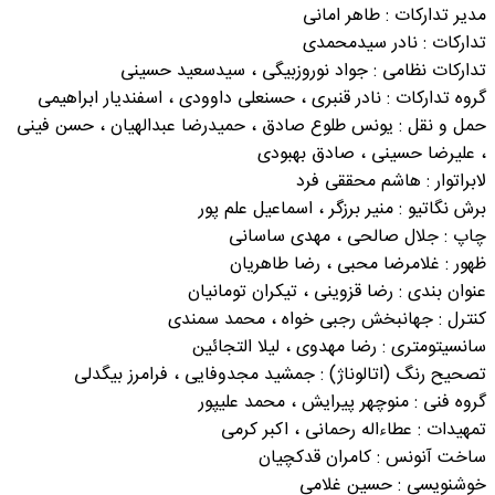
مدیر تدارکات : طاهر امانی
تدارکات : نادر سیدمحمدی
تدارکات نظامی : جواد نوروزبیگی ، سیدسعید حسینی
گروه تدارکات : نادر قنبری ، حسنعلی داوودی ، اسفندیار ابراهیمی
حمل و نقل : یونس طلوع صادق ، حمیدرضا عبدالهیان ، حسن فینی
، علیرضا حسینی ، صادق بهبودی
لابراتوار : هاشم محققی فرد
برش نگاتیو : منیر برزگر ، اسماعیل علم پور
چاپ : جلال صالحی ، مهدی ساسانی
ظهور : غلامرضا محبی ، رضا طاهریان
عنوان بندی : رضا قزوینی ، تیکران تومانیان
کنترل : جهانبخش رجبی خواه ، محمد سمندی
سانسیتومتری : رضا مهدوی ، لیلا التجائین
تصحیح رنگ (اتالوناژ) : جمشید مجدوفایی ، فرامرز بیگدلی
گروه فنی : منوچهر پیرایش ، محمد علیپور
تمهیدات : عطاءاله رحمانی ، اکبر کرمی
ساخت آنونس : کامران قدکچیان
خوشنویسی : حسین غلامی