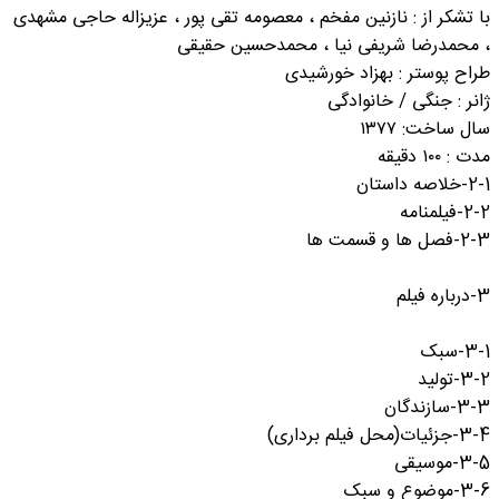
با تشکر از : نازنین مفخم ، معصومه تقی پور ، عزیزاله حاجی مشهدی
، محمدرضا شریفی نیا ، محمدحسین حقیقی
طراح پوستر : بهزاد خورشیدی
ژانر : جنگی / خانوادگی
سال ساخت: ۱۳۷۷
مدت : ۱۰۰ دقیقه
2-1-خلاصه داستان
2-2-فیلمنامه
2-3-فصل ها و قسمت ها
3-درباره فیلم
3-1-سبک
3-2-تولید
3-3-سازندگان
3-4-جزئیات(محل فیلم برداری)
3-5-موسیقی
3-6-موضوع و سبک