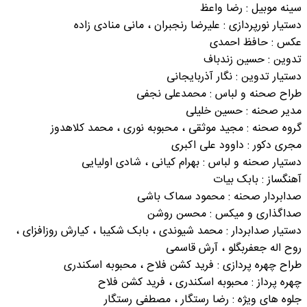
سینه موبیل : رضا واعظ
دستیار نورپردازی : علیرضا رنجبران ، مانی منادی زاده
عکس : حافظ احمدی
تدوین : حسین زندباف
دستیار تدوین : نگار آذربایجانی
طراح صحنه و لباس : محمدعلی نجفی
مدیر صحنه : حسین خلیلی
گروه صحنه : مجید موثقی ، محبوبه نوری ، محمد کلاهدوز
مجری دکور : داوود علی اکبری
دستیار صحنه و لباس : بهرام کیانی ، شادی اولیایی
آهنگساز : بابک بیات
صدابردار صحنه : محمود سماک باشی
صداگذاری و میکس : محسن روشن
دستیار صدابردار : محمد شیوندی ، بابک شکیبا ، کیارش روزافزای ،
روح اله جعفربگلو ، آرش قاسمی
طراح چهره پردازی : فرید کشن فلاح ، محبوبه اسکندری
چهره پرداز : محبوبه اسکندری ، فرید کشن فلاح
جلوه های ویژه : رضا رستگار ، مصطفی رستگار