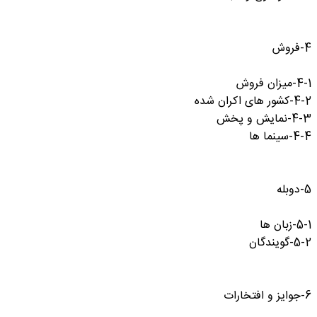
4-فروش
4-1-میزان فروش
4-2-کشور های اکران شده
4-3-نمایش و پخش
4-4-سینما ها
5-دوبله
5-1-زبان ها
5-2-گویندگان
6-جوایز و افتخارات