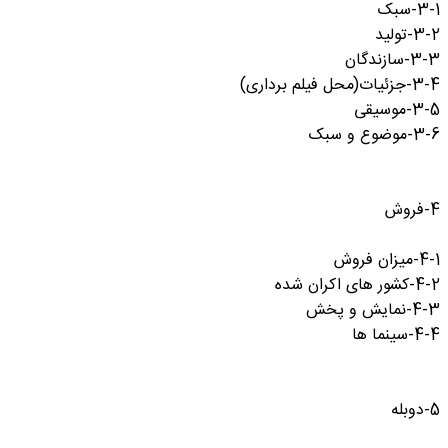
3-1-سبک
3-2-تولید
3-3-سازندگان
3-4-جزئیات(محل فیلم برداری)
3-5-موسیقی
3-6-موضوع و سبک
4-فروش
4-1-میزان فروش
4-2-کشور های اکران شده
4-3-نمایش و پخش
4-4-سینما ها
5-دوبله