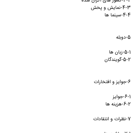
4-2-کشور های اکران شده
4-3-نمایش و پخش
4-4-سینما ها
5-دوبله
5-1-زبان ها
5-2-گویندگان
6-جوایز و افتخارات
6-1-جوایز
6-2-هزینه ها
7-نظرات و انتقادات