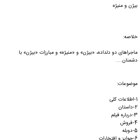
بیژن و منیژه
خلاصه:
ماجراهای دو دلداده، «بیژن» و «منیژه» و مبارزات «بیژن» با
دشمنان....
موضوعات:
1-اطلاعات کلی
2-داستان
3-درباره فیلم
4-فروش
5-دوبله
6-جوایز و افتخارات