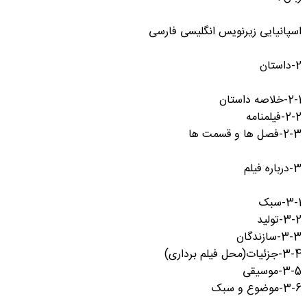
اسپانیایی زیرنویس انگلیسی فارسی
2-داستان
2-1-خلاصه داستان
2-2-فیلمنامه
2-3-فصل ها و قسمت ها
3-درباره فیلم
3-1-سبک
3-2-تولید
3-3-سازندگان
3-4-جزئیات(محل فیلم برداری)
3-5-موسیقی
3-6-موضوع و سبک