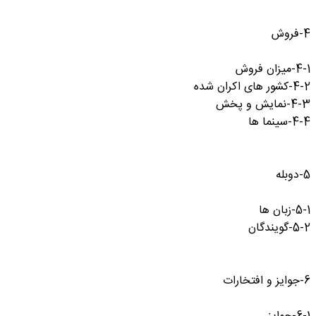
4-فروش
4-1-میزان فروش
4-2-کشور های اکران شده
4-3-نمایش و پخش
4-4-سینما ها
5-دوبله
5-1-زبان ها
5-2-گویندگان
6-جوایز و افتخارات