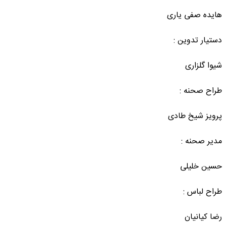
هایده صفی یاری
دستیار تدوین :
شیوا گلزاری
طراح صحنه :
پرویز شیخ طادی
مدیر صحنه :
حسین خلیلی
طراح لباس :
رضا کیانیان