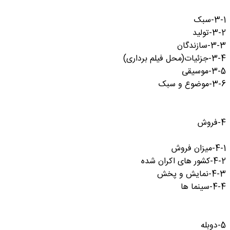
3-1-سبک
3-2-تولید
3-3-سازندگان
3-4-جزئیات(محل فیلم برداری)
3-5-موسیقی
3-6-موضوع و سبک
4-فروش
4-1-میزان فروش
4-2-کشور های اکران شده
4-3-نمایش و پخش
4-4-سینما ها
5-دوبله