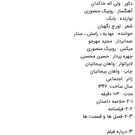
دکور : ولی اله خاکدان
آهنگساز : روبیک منصوری
نوازنده : بابک
شعر : تورج نگهبان
خواننده : عهدیه ، رامش ، ستار
صدابردار : مجید مهرجو
میکس : روبیک منصوری
چهره پرداز : حسین محسنی
لابراتوار : واهان بیجانیان
چاپ : واهان بیجانیان
ژانر : اجتماعی
سال ساخت: ۱۳۴۷
مدت : ۱۰۳ دقیقه
2-1-خلاصه داستان
2-2-فیلمنامه
2-3-فصل ها و قسمت ها
3-درباره فیلم