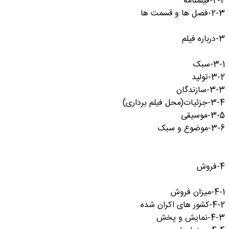
2-2-فیلمنامه
2-3-فصل ها و قسمت ها
3-درباره فیلم
3-1-سبک
3-2-تولید
3-3-سازندگان
3-4-جزئیات(محل فیلم برداری)
3-5-موسیقی
3-6-موضوع و سبک
4-فروش
4-1-میزان فروش
4-2-کشور های اکران شده
4-3-نمایش و پخش