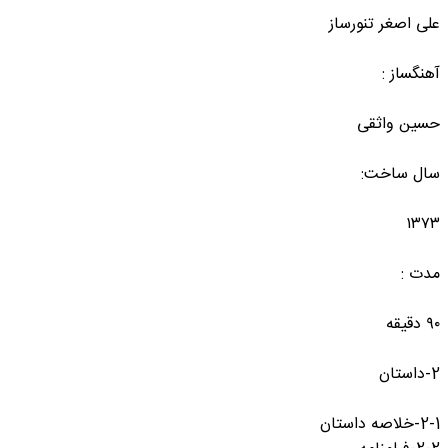
علی اصغر تنورساز
آهنگساز :
حسین واثقی
سال ساخت:
۱۳۷۳
مدت :
۹۰ دقیقه
2-داستان
2-1-خلاصه داستان