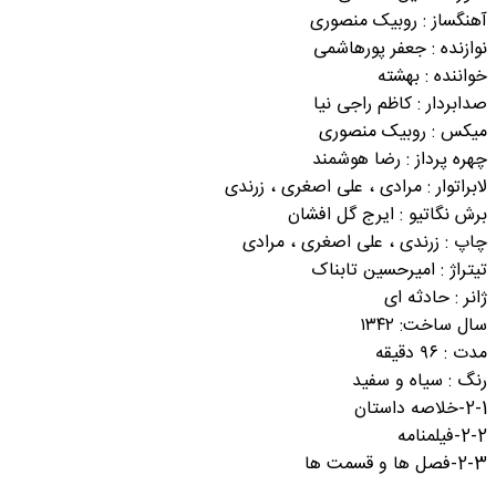
آهنگساز : روبیک منصوری
نوازنده : جعفر پورهاشمی
خواننده : بهشته
صدابردار : کاظم راجی نیا
میکس : روبیک منصوری
چهره پرداز : رضا هوشمند
لابراتوار : مرادی ، علی اصغری ، زرندی
برش نگاتیو : ایرج گل افشان
چاپ : زرندی ، علی اصغری ، مرادی
تیتراژ : امیرحسین تابناک
ژانر : حادثه ای
سال ساخت: ۱۳۴۲
مدت : ۹۶ دقیقه
رنگ : سیاه و سفید
2-1-خلاصه داستان
2-2-فیلمنامه
2-3-فصل ها و قسمت ها