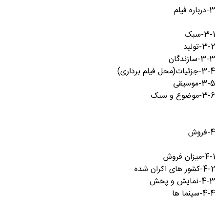
3-درباره فیلم
3-1-سبک
3-2-تولید
3-3-سازندگان
3-4-جزئیات(محل فیلم برداری)
3-5-موسیقی
3-6-موضوع و سبک
4-فروش
4-1-میزان فروش
4-2-کشور های اکران شده
4-3-نمایش و پخش
4-4-سینما ها