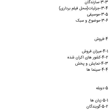
3-3-سازندگان
3-4-جزئیات(محل فیلم برداری)
3-5-موسیقی
3-6-موضوع و سبک
4-فروش
4-1-میزان فروش
4-2-کشور های اکران شده
4-3-نمایش و پخش
4-4-سینما ها
5-دوبله
5-1-زبان ها
5-2-گویندگان