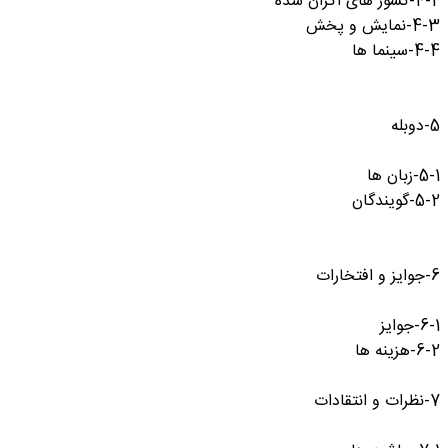
4-2-کشور های اکران شده
4-3-نمایش و پخش
4-4-سینما ها
5-دوبله
5-1-زبان ها
5-2-گویندگان
6-جوایز و افتخارات
6-1-جوایز
6-2-هزینه ها
7-نظرات و انتقادات