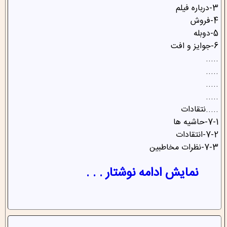
3-درباره فیلم
4-فروش
5-دوبله
6-جوایز و افت
.....
.....
.....
.....
.....نتقادات
7-1-حاشیه ها
7-2-انتقادات
7-3-نظرات مخاطبین
نمایش ادامه نوشتار . . .