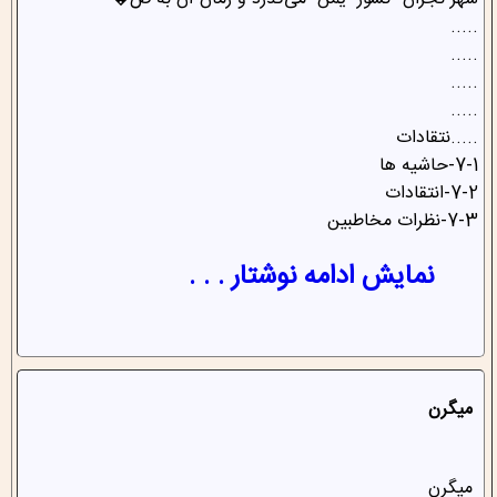
شهر"نجران" کشور "یمن" می‌گذرد و زمان آن به ص�
.....
.....
.....
.....
.....نتقادات
7-1-حاشیه ها
7-2-انتقادات
7-3-نظرات مخاطبین
نمایش ادامه نوشتار . . .
میگرن
میگرن