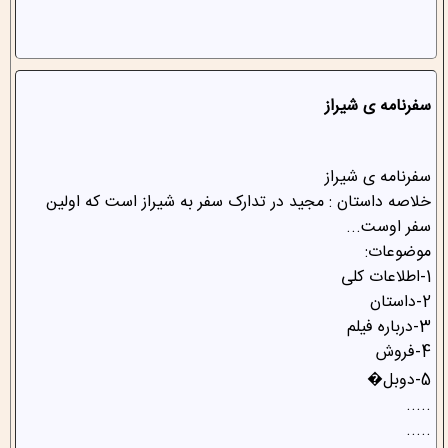
سفرنامه ی شیراز
سفرنامه ی شیراز
خلاصه داستان : مجید در تدارک سفر به شیراز است که اولین
سفر اوست...
موضوعات:
1-اطلاعات کلی
2-داستان
3-درباره فیلم
4-فروش
5-دوبل�
.....
.....