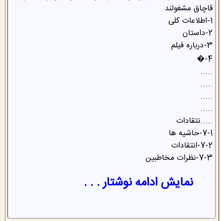
قاچاق مشغولند
1-اطلاعات کلی
2-داستان
3-درباره فیلم
4-�
.....
.....
.....
.....
.....نتقادات
7-1-حاشیه ها
7-2-انتقادات
7-3-نظرات مخاطبین
نمایش ادامه نوشتار . . .