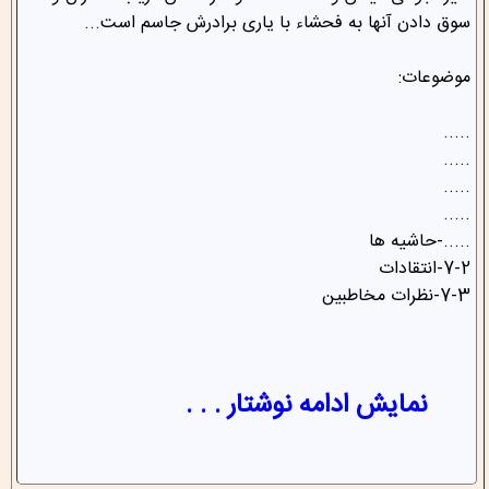
سوق دادن آنها به فحشاء‌ با یاری برادرش جاسم است...
موضوعات:
.....
.....
.....
.....
.....-حاشیه ها
7-2-انتقادات
7-3-نظرات مخاطبین
نمایش ادامه نوشتار . . .