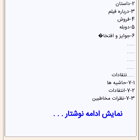
2-داستان
3-درباره فیلم
4-فروش
5-دوبله
6-جوایز و افتخا�
.....
.....
.....
.....
.....نتقادات
7-1-حاشیه ها
7-2-انتقادات
7-3-نظرات مخاطبین
نمایش ادامه نوشتار . . .