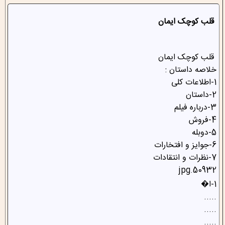
قلب کوچک ایمان
قلب کوچک ایمان
خلاصه داستان :
1-اطلاعات کلی
2-داستان
3-درباره فیلم
4-فروش
5-دوبله
6-جوایز و افتخارات
7-نظرات و انتقادات
50932.jpg
1-ا�
.....
.....
.....