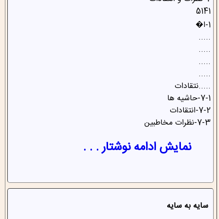
7-نظرات و انتقادات
5141
1-ا�
.....
.....
.....
.....
.....نتقادات
7-1-حاشیه ها
7-2-انتقادات
7-3-نظرات مخاطبین
نمایش ادامه نوشتار . . .
سایه به سایه