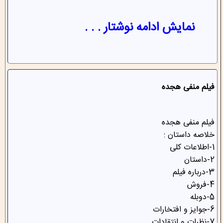
نمایش ادامه نوشتار . . .
فیلم منفی هجده
فیلم منفی هجده
خلاصه داستان :
1-اطلاعات کلی
2-داستان
3-درباره فیلم
4-فروش
5-دوبله
6-جوایز و افتخارات