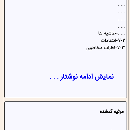
.....
.....
.....
.....
.....-حاشیه ها
7-2-انتقادات
7-3-نظرات مخاطبین
نمایش ادامه نوشتار . . .
مرثیه گمشده