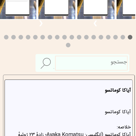
❮
❯
آیاکا کوماتسو
آیاکا کوماتسو
خلاصه:
آیاکا کوماتسو (انگلیسی: Ayaka Komatsu؛ زادهٔ ۲۳ ژوئیهٔ