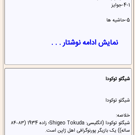
4-1-جوایز
5-حاشیه ها
نمایش ادامه نوشتار . . .
شیگئو توکودا
شیگئو توکودا
خلاصه:
شیگئو توکودا (انگلیسی: Shigeo Tokuda؛ زاده 1934 (۸۳–۸۴
ساله)) یک بازیگر پورنوگرافی اهل ژاپن است.