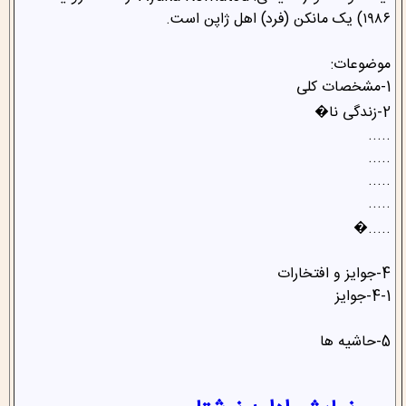
۱۹۸۶) یک مانکن (فرد) اهل ژاپن است.
موضوعات:
1-مشخصات کلی
2-زندگی نا�
.....
.....
.....
.....
.....�
4-جوایز و افتخارات
4-1-جوایز
5-حاشیه ها