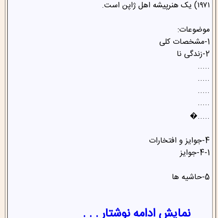
۱۹۷۱) یک هنرپیشه اهل ژاپن است.
موضوعات:
1-مشخصات کلی
2-زندگی نا
.....
.....
.....
.....
.....�
4-جوایز و افتخارات
4-1-جوایز
5-حاشیه ها
نمایش ادامه نوشتار . . .