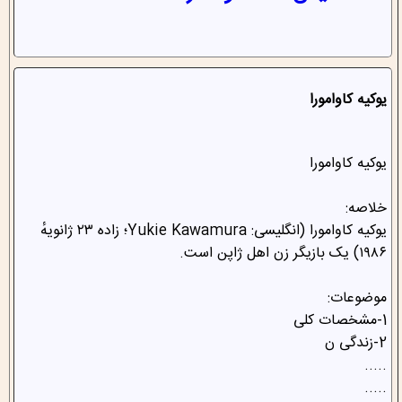
یوکیه کاوامورا
یوکیه کاوامورا
خلاصه:
یوکیه کاوامورا (انگلیسی: Yukie Kawamura؛ زاده ۲۳ ژانویهٔ
۱۹۸۶) یک بازیگر زن اهل ژاپن است.
موضوعات:
1-مشخصات کلی
2-زندگی ن
.....
.....