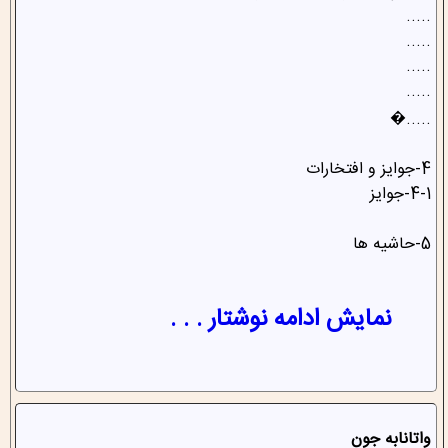
.....
.....
.....
.....
.....�
4-جوایز و افتخارات
4-1-جوایز
5-حاشیه ها
نمایش ادامه نوشتار . . .
واتانابه جون