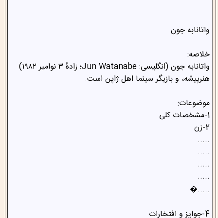
واتانابه جون
خلاصه:
واتانابه جون (انگلیسی: Jun Watanabe؛ زادهٔ ۳ نوامبر ۱۹۸۲)
هنرپیشه، و بازیگر سینما اهل ژاپن است.
موضوعات:
1-مشخصات کلی
2-زن
.....
.....
.....
.....
.....�
4-جوایز و افتخارات