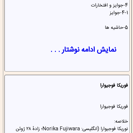
4-جوایز و افتخارات
4-1-جوایز
5-حاشیه ها
نمایش ادامه نوشتار . . .
فوریکا فوجیوارا
فوریکا فوجیوارا
خلاصه:
نوریکا فوجیوارا (انگلیسی: Norika Fujiwara؛ زادهٔ ۲۸ ژوئن