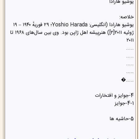
یوشیو هارادا
خلاصه:
یوشیو هارادا (انگلیسی: Yoshio Harada؛ ۲۹ فوریهٔ ۱۹۴۰ – ۱۹
ژوئیه ۲۰۱۱[۲]) هنرپیشه اهل ژاپن بود. وی بین سال‌های ۱۹۶۸ تا
۲۰۱۱
.....
.....
.....
.....
.....�
4-جوایز و افتخارات
4-1-جوایز
5-حاشیه ها