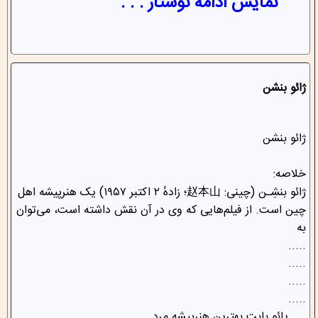
نمایش ادامه نوشتار . . .
ژائو بنشن
ژائو بنشن
خلاصه:
ژائو بنشِـن (چینی: 赵本山؛ زادهٔ ۲ اکتبر ۱۹۵۷) یک هنرپیشه اهل
چین است. از فیلم‌هایی که وی در آن نقش داشته است، می‌توان
به
.....
.....
.....
.....