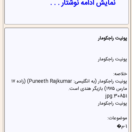
نمایش ادامه نوشتار . . .
پونیت راجکومار
پونیت راجکومار
خلاصه:
پونیت راجکومار (به انگلیسی: Puneeth Rajkumar) (زاده ۱۷
مارس ۱۹۷۵) بازیگر هندی است.
30851.jpg
پونیت راجکومار
موضوعات:
1-م�