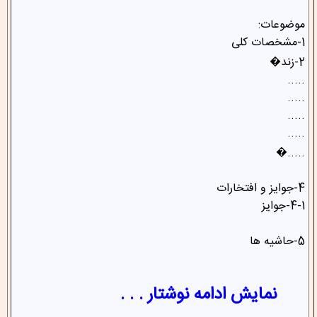
موضوعات:
1-مشخصات کلی
2-زند�
.....
.....
.....
.....
.....�
4-جوایز و افتخارات
4-1-جوایز
5-حاشیه ها
نمایش ادامه نوشتار . . .