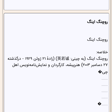
روچنگ اینگ
روچنگ اینگ
خلاصه:
روچنگ اینگ (به چینی: 英若诚‍) (زادهٔ ۲۱ ژوئن ۱۹۲۹ - درگذشته
۲۷ دسامبر ۲۰۰۳) هنرپیشه، کارگردان و نمایش‌نامه‌نویس اهل
چی�
.....
.....
.....
.....
.....�